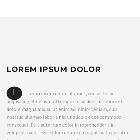
LOREM IPSUM DOLOR
L
orem ipsum dolor sit amet, consectetur
adipisicing elit eiusmod tempor incididunt ut labore et
dolore magna aliqua. Ut enim ad minim veniam, quis
nostrud ullamco laboris nisi ut aliquip ex ea commodo
consequat. Duis aute irure dolor in reprehenderit in
voluptate velit esse cillum dolore eu fugiat nulla pariatur.