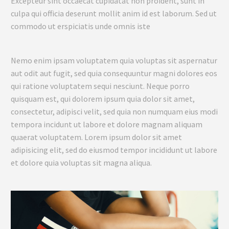
Excepteur sint occaecat cupidatat non proident, sunt in
culpa qui officia deserunt mollit anim id est laborum. Sed ut
commodo ut erspiciatis unde omnis iste
Nemo enim ipsam voluptatem quia voluptas sit aspernatur
aut odit aut fugit, sed quia consequuntur magni dolores eos
qui ratione voluptatem sequi nesciunt. Neque porro
quisquam est, qui dolorem ipsum quia dolor sit amet,
consectetur, adipisci velit, sed quia non numquam eius modi
tempora incidunt ut labore et dolore magnam aliquam
quaerat voluptatem. Lorem ipsum dolor sit amet
adipisicing elit, sed do eiusmod tempor incididunt ut labore
et dolore quia voluptas sit magna aliqua.