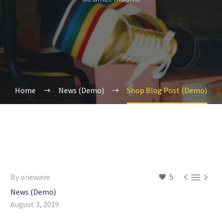
Home
News (Demo)
Shop Blog Post (Demo)



By onewave
5
News (Demo)
August 3, 2019